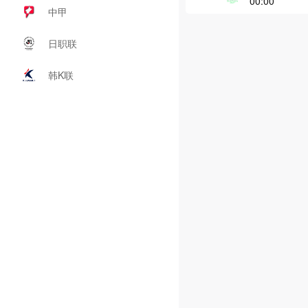
00:00
中甲
日职联
韩K联