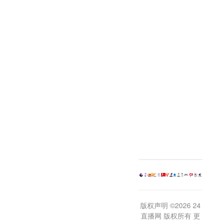
版权声明 ©2026 24
直播网 版权所有 更