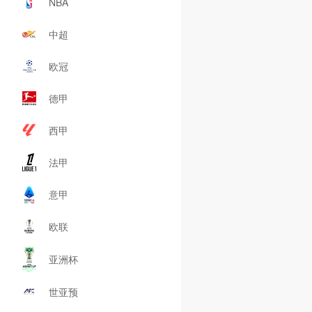
NBA
中超
欧冠
德甲
西甲
法甲
意甲
欧联
亚洲杯
世亚预