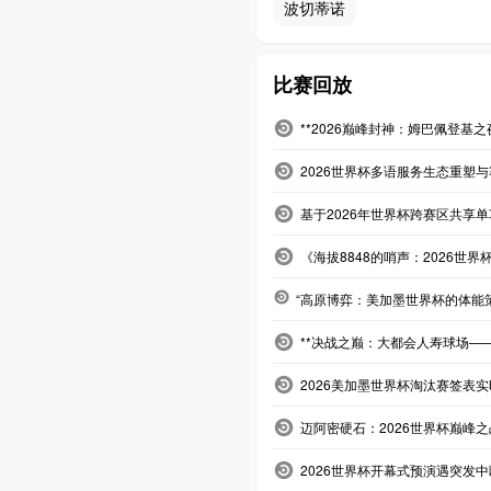
波切蒂诺
比赛回放
**2026巅峰封神：姆巴佩登基
2026世界杯多语服务生态重塑
基于2026年世界杯跨赛区共享
《海拔8848的哨声：2026世界
“高原博弈：美加墨世界杯的体能
**决战之巅：大都会人寿球场——
2026美加墨世界杯淘汰赛签表
迈阿密硬石：2026世界杯巅峰
2026世界杯开幕式预演遇突发