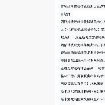
富勒姆考虑租借克拉斯诺达尔
富勒姆
西汉姆接近租借曼城球员卡尔
尤文也有意曼城球员卡尔文-菲
尼克斯
尼克斯考虑交易格莱
西部球队成为格莱姆斯潜在下
费迪南德希望穆里尼奥执教纽
基维奥尔回应米兰和罗马对自
基维奥尔没有转会谈判
格林
格林伍德在曼联夏窗出售名单
巴萨等球队有意关注格林伍德
斯卡洛尼将继续担任阿根廷主
斯卡洛尼与国家队签约至2026