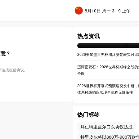
8月10日 周一 3:19 上午
**决战之巅：大都会人寿球
世界杯决赛全景透视**
热点资讯
07-20 04:36
有意？
2026美加墨世界杯淘汰赛签表实时追
迈阿密硬石：2026世界杯巅峰之战的
斯达成租借协议。
圣殿
2026世界杯开幕式预演遇突发中断，
体系秒级响应实现全流程无缝衔接
热门标签
拜仁特里皮尔口头协议达成
特里皮尔将以800万-900万欧