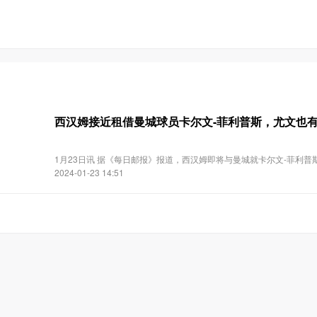
西汉姆接近租借曼城球员卡尔文-菲利普斯，尤文也
1月23日讯 据《每日邮报》报道，西汉姆即将与曼城就卡尔文-菲利普
2024-01-23 14:51