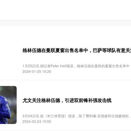
格林伍德在曼联夏窗出售名单中，巴萨等球队有意关
1月25日讯 据记者Peter Hall报道，格林伍德在曼联的夏窗出售名
2024-01-25 15:26
尤文关注格林伍德，引进双前锋补强攻击线
3月24日讯 据《米兰体育报》报道，除了费利佩-安德森和古德蒙德
2024-03-24 10:00