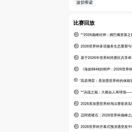
波切蒂诺
比赛回放
**2026巅峰封神：姆巴佩登基
2026世界杯多语服务生态重塑
基于2026年世界杯跨赛区共享
《海拔8848的哨声：2026世界
“高原博弈：美加墨世界杯的体能
**决战之巅：大都会人寿球场——
2026美加墨世界杯淘汰赛签表
迈阿密硬石：2026世界杯巅峰
2026世界杯开幕式预演遇突发