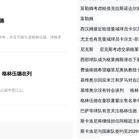
富勒姆考虑租借克拉斯诺达尔
富勒姆
德
西汉姆接近租借曼城球员卡尔
斯蒂奇，并且可能引进格林伍德、泽格罗
尤文也有意曼城球员卡尔文-菲
尼克斯
尼克斯考虑交易格莱
西部球队成为格莱姆斯潜在下
费迪南德希望穆里尼奥执教纽
，格林伍德在列
基维奥尔回应米兰和罗马对自
基维奥尔没有转会谈判
格林
昂占据半壁江山。
格林伍德在曼联夏窗出售名单
巴萨等球队有意关注格林伍德
斯卡洛尼将继续担任阿根廷主
斯卡洛尼与国家队签约至2026