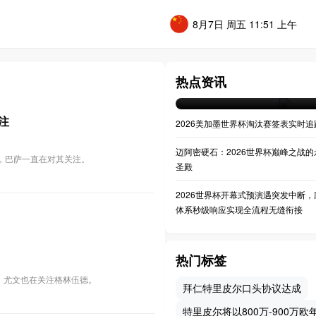
8月7日 周五 11:51 上午
**决战之巅：大都会人寿球
世界杯决赛全景透视**
热点资讯
07-20 04:36
注
2026美加墨世界杯淘汰赛签表实时追
迈阿密硬石：2026世界杯巅峰之战的
单中，巴萨一直在对其关注。
圣殿
2026世界杯开幕式预演遇突发中断，
体系秒级响应实现全流程无缝衔接
热门标签
松，尤文也在关注格林伍德。
拜仁特里皮尔口头协议达成
特里皮尔将以800万-900万欧