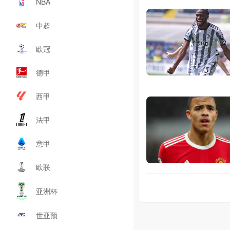
NBA
中超
欧冠
德甲
西甲
法甲
意甲
欧联
亚洲杯
世亚预