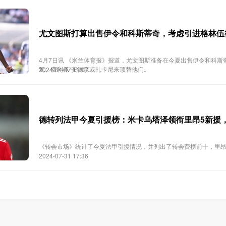
尤文图斯打算出售伊令和科斯蒂奇，考虑引进格林伍
4月7日讯 《米兰体育报》报道，尤文图斯准备在今夏出售伊令和科
瓦、费利佩-安德森或扎卡尼来顶替他们。
2024-04-07 11:07
德转列法甲今夏引援榜：米卡乌塔泽领衔里昂5新援
​《转会市场》统计了今夏法甲引援情况，并列出了转会费榜前十，里
2024-07-31 17:36